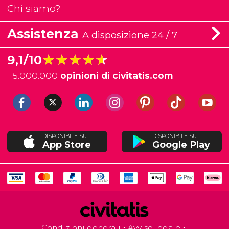
Chi siamo?
Assistenza
A disposizione 24 / 7
★★★★★
★★★★★
9,1/10
+
5.000.000
opinioni di civitatis.com
DISPONIBILE SU
DISPONIBILE SU
App Store
Google Play
Condizioni generali
Avviso legale