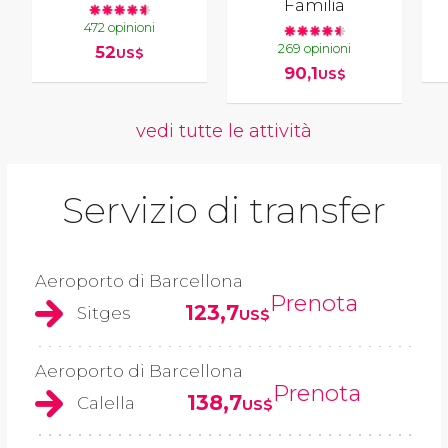
Familia
472 opinioni
269 opinioni
52
US$
90,1
US$
vedi tutte le attività
Servizio di transfer
Aeroporto di Barcellona
Prenota
123,7
Sitges
US$
Aeroporto di Barcellona
Prenota
138,7
Calella
US$