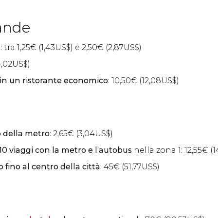
ande
e
: tra 1,25
€
(1,43
US$
) e 2,50
€
(2,87
US$
)
,02
US$
)
in un ristorante economico
: 10,50
€
(12,08
US$
)
o della metro
: 2,65
€
(3,04
US$
)
 viaggi con la metro e l’autobus
nella zona 1: 12,55
€
(1
 fino al centro della città
: 45
€
(51,77
US$
)