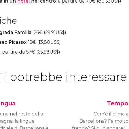
a in un
hotel
nel centro
: a partire da 70
€
(80,53
US$
)
tiche
agrada Familia
: 26
€
(29,91
US$
)
useo Picasso
: 12
€
(13,80
US$
)
 a partire da 57
€
(65,58
US$
)
Ti potrebbe interessare
ingua
Tempo
me nel resto della
Com'è il clima a
agna, la lingua
Barcellona? Fa molto
ficiale di Barcellona è
freddo? Si può andare in