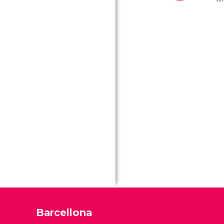
lo
A 
de
p
li
ca
Barcellona