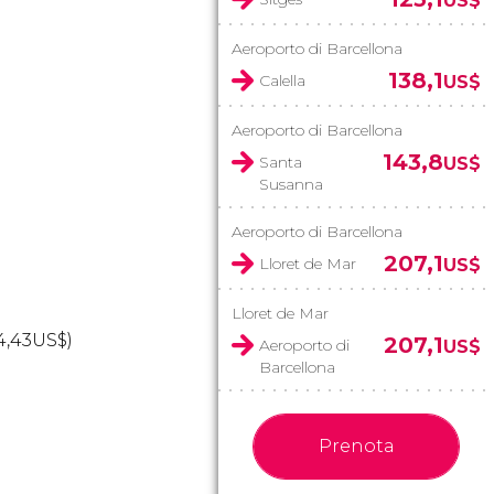
US$
Aeroporto di Barcellona
138,1
Calella
US$
Aeroporto di Barcellona
143,8
Santa
US$
Susanna
Aeroporto di Barcellona
207,1
Lloret de Mar
US$
Lloret de Mar
4,43
US$
)
207,1
Aeroporto di
US$
Barcellona
Prenota