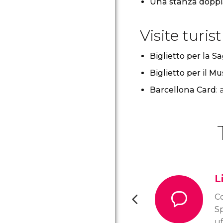
Una stanza doppi
Visite turis
Biglietto per la S
Biglietto per il M
Barcellona Card
:
L
Co
Sp
uf