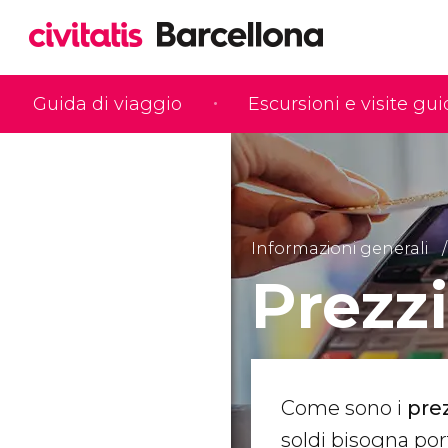
Guida di viaggio
Escursioni e visite gu
Informazioni generali
Prezzi
Come sono i
prez
soldi bisogna port