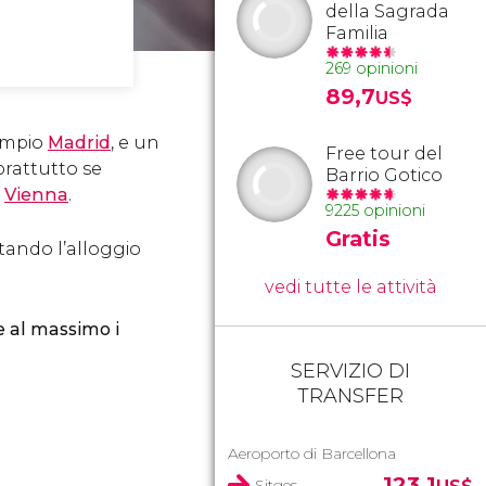
della Sagrada
Familia
269 opinioni
89,7
US$
sempio
Madrid
, e un
Free tour del
prattutto se
Barrio Gotico
e
Vienna
.
9225 opinioni
Gratis
otando l’alloggio
vedi tutte le attività
e al massimo i
SERVIZIO DI
TRANSFER
Aeroporto di Barcellona
123,1
Sitges