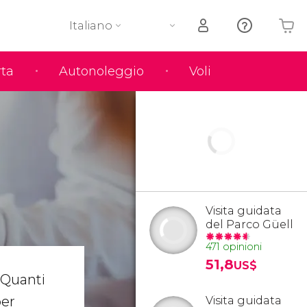
Italiano
rta
Autonoleggio
Voli
Il tuo carrello è vuoto
Visita guidata
del Parco Güell
471 opinioni
51,8
US$
 Quanti
per
Visita guidata