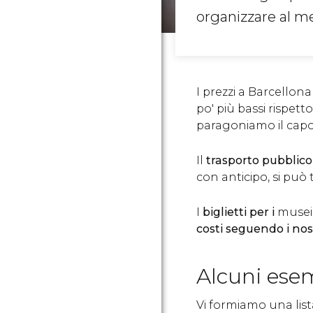
organizzare al meg
I prezzi a Barcellona
po' più bassi rispett
paragoniamo il cap
Il
trasporto pubblico
con anticipo, si può
I
biglietti per i
musei 
costi seguendo i nos
Alcuni ese
Vi formiamo una lista