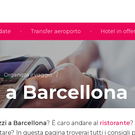
idate
Transfer aeroporto
Hotel in offe
Organizza il viaggio
 a Barcellona
zi a Barcellona
? È caro andare al
ristorante
?
are? In questa pagina troverai tutti i consigli 