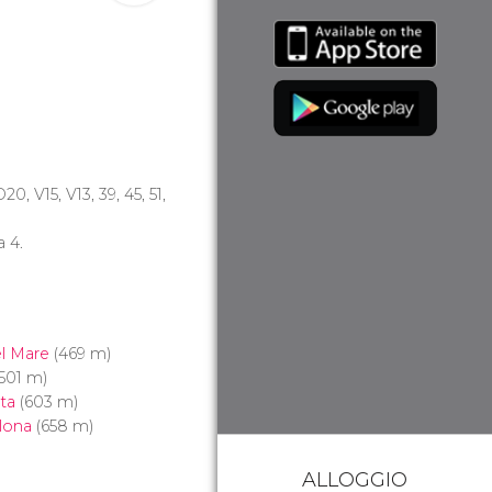
D20, V15, V13, 39, 45, 51,
a 4.
el Mare
(469 m)
501 m)
ta
(603 m)
lona
(658 m)
ALLOGGIO