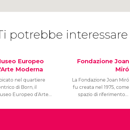
Ti potrebbe interessare
useo Europeo
Fondazione Joan
'Arte Moderna
Miró
bicato nel quartiere
La Fondazione Joan Miró
ntrico di Born, il
fu creata nel 1975, come
useo Europeo d’Arte
spazio di riferimento e
oderna (MEAM) ha
dell’opera di Miró e di
ome obiettivo la
diffusione dell'arte
romozione dell’arte del
moderna. Oggi è uno dei
 e XXI secolo,
tre musei più visitati di