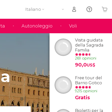
Italiano
rta
Autonoleggio
Voli
Il tuo carrello è vuoto
Visita guidata
della Sagrada
Familia
269 opinioni
90,0
US$
la
Free tour del
Barrio Gotico
9215 opinioni
Gratis
Biglietti per la