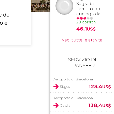
Sagrada
Familia con
audioguida
e del
o e
20 opinioni
46,1
US$
vedi tutte le attività
SERVIZIO DI
TRANSFER
Aeroporto di Barcellona
123,4
Sitges
US$
Aeroporto di Barcellona
138,4
Calella
US$