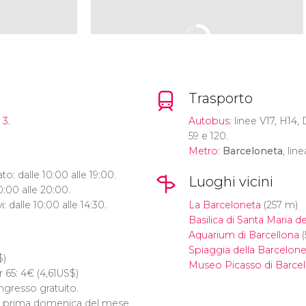
Trasporto
 3.
Autobus
: linee V17, H14, 
59 e 120.
Metro
:
Barceloneta
, line
o: dalle 10:00 alle 19:00.
Luoghi vicini
0:00 alle 20:00.
: dalle 10:00 alle 14:30.
La Barceloneta
(257 m)
Basilica di Santa Maria d
Aquarium di Barcellona
(
Spiaggia della Barcelone
$
)
Museo Picasso di Barcel
r 65: 4
€
(4,61
US$
)
ingresso gratuito.
o: prima domenica del mese