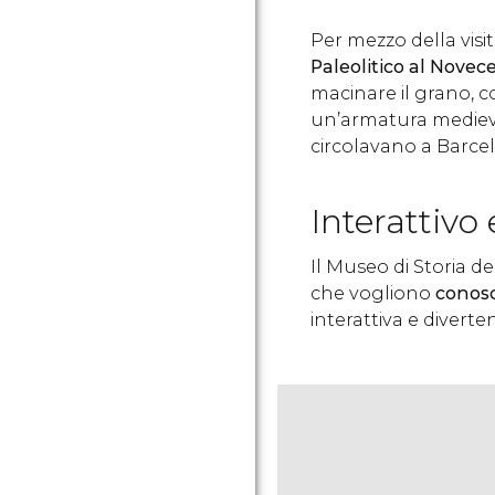
Per mezzo della visita
Paleolitico al Novec
macinare il grano, c
un’armatura medieva
circolavano a Barcel
Interattivo 
Il Museo di Storia d
che vogliono
conosc
interattiva e diverte