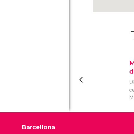
M
d
U
ce
M
M
c
p
Barcellona
XX