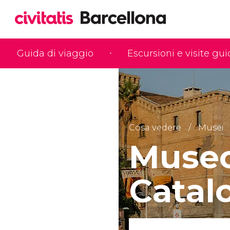
Guida di viaggio
Escursioni e visite gu
Cosa vedere
Musei
Museo 
Catal