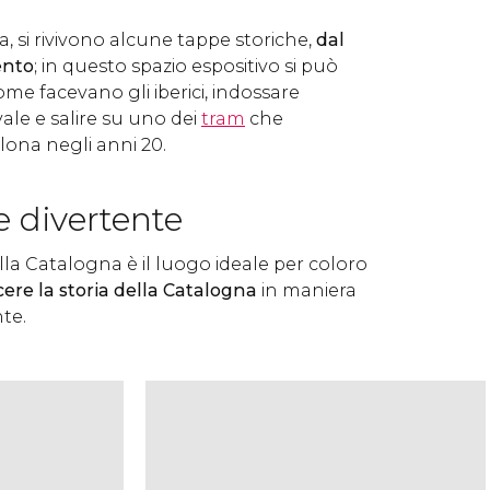
, si rivivono
alcune tappe storiche,
dal
ento
; in questo spazio espositivo
si può
ome facevano gli iberici, indossare
le e salire su uno dei
tram
che
lona negli anni 20.
e divertente
ella Catalogna è il luogo ideale per coloro
ere la storia della Catalogna
in maniera
nte.