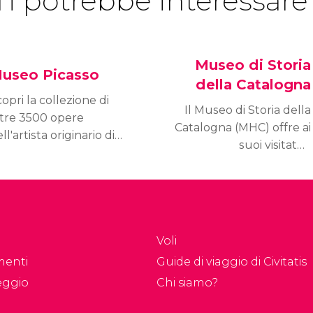
Ti potrebbe interessare
Museo di Storia
useo Picasso
della Catalogna
opri la collezione di
Il Museo di Storia della
ltre 3500 opere
Catalogna (MHC) offre ai
ll'artista originario di
suoi visitatori
alaga nel museo
un'immersione nella
casso di Barcellona. Vi
storia di Barcellona, dalla
overai la maggior
Preistoria alla fine del
ollezione del mondo di
Novecento, illustrando
ere di Picasso.
lo sviluppo politico,
Voli
sociale, economico e
menti
Guide di viaggio di Civitatis
culturale della
eggio
Chi siamo?
Catalogna.