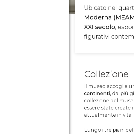
Ubicato nel quart
Moderna (MEAM
XXI secolo
, espo
figurativi contem
Collezione
Il museo accoglie un
continenti
, dai più 
collezione del mus
essere state create n
attualmente in vita.
Lungo i tre piani de