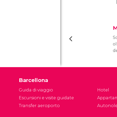
M
Sc
o
de
M
Pi
tr
c
Barcellona
op
Guida di viaggio
Hotel
Escursioni e visite guidate
Apparta
Transfer aeroporto
Autonol