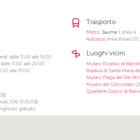
Trasporto
Metro
:
Jaume I
, linea 4.
Autobus
: linea líneas 120.
Luoghi vicini
ì: dalle 11:00 alle 19:00.
dalle 11:00 alle 20:00.
Museo Picasso di Barcel
:00 alle 19:00
Basilica di Santa Maria d
Museo Plaça del Rei M
Museo del Cioccolato
(2
Quartiere Gotico di Barc
S$
)
ati: 10
€
(11,51
US$
)
 ingresso gratuito.
Clicca per usare la mappa