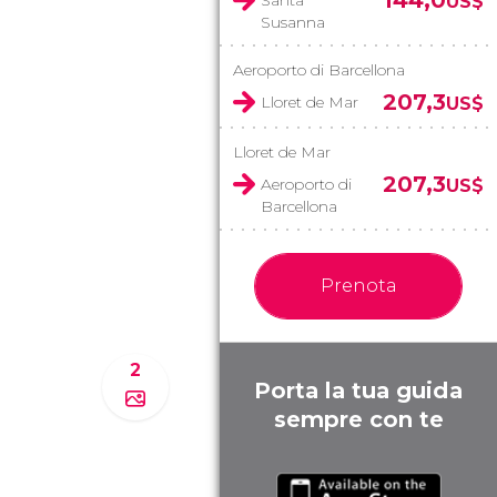
144,0
Santa
US$
Susanna
Aeroporto di Barcellona
207,3
Lloret de Mar
US$
Lloret de Mar
207,3
Aeroporto di
US$
Barcellona
Prenota
2
Porta la tua guida
sempre con te