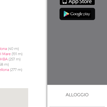
lona
(40 m)
el Mare
(191 m)
UHBA
(257 m)
58 m)
ellona
(277 m)
ALLOGGIO