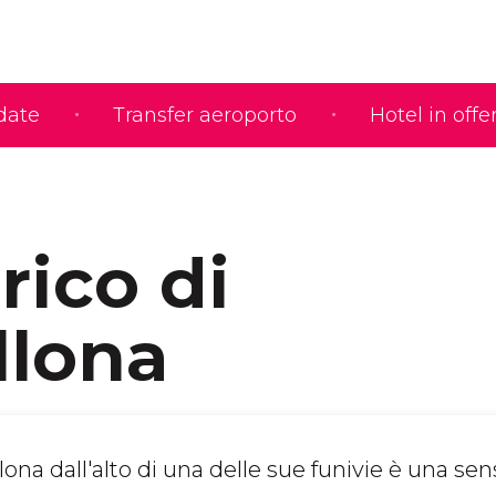
idate
Transfer aeroporto
Hotel in offe
rico di
llona
na dall'alto di una delle sue funivie è una se