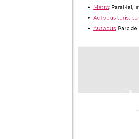
Metro
:
Paral•lel
, 
Autobus turistico
Autobus
:
Parc de