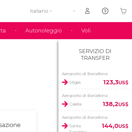
Italiano
rta
Autonoleggio
Voli
Il tuo carrello è vuoto
SERVIZIO DI
TRANSFER
Aeroporto di Barcellona
123,3
Sitges
US$
Aeroporto di Barcellona
138,2
Calella
US$
Aeroporto di Barcellona
nsazione
144,0
Santa
US$
Susanna