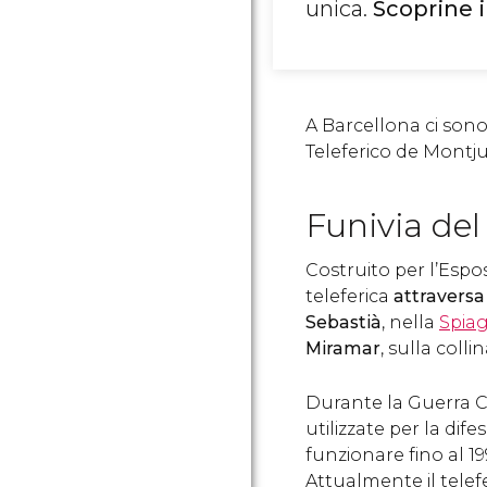
unica.
Scoprine i 
A Barcellona ci sono 
Teleferico de Montju
Funivia del
Costruito per l’Espo
teleferica
attraversa
Sebastià
, nella
Spiag
Miramar
, sulla colli
Durante la Guerra Civ
utilizzate per la dife
funzionare fino al 19
Attualmente il telef