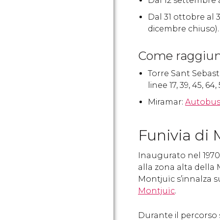
Dal 12 settembre al
Dal 31 ottobre al 3
dicembre chiuso).
Come raggiung
Torre Sant Sebast
linee 17, 39, 45, 64, 
Miramar:
Autobu
Funivia di 
Inaugurato nel 1970, 
alla zona alta della
Montjuïc s’innalza 
Montjuïc
.
Durante il percorso 