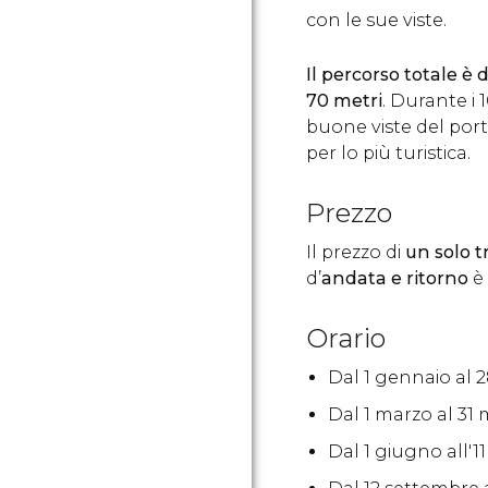
con le sue viste.
Il percorso totale è 
70 metri
. Durante i 
buone viste del port
per lo più turistica.
Prezzo
Il prezzo di
un solo t
d’
andata e ritorno
è 
Orario
Dal 1 gennaio al 28
Dal 1 marzo al 31 m
Dal 1 giugno all'11