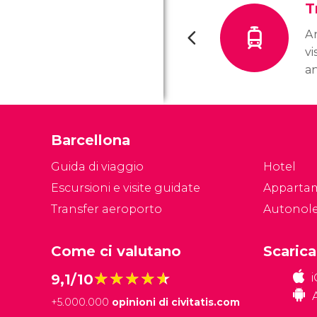
T
An
vi
an
tr
me
am
Barcellona
si
Guida di viaggio
Hotel
Escursioni e visite guidate
Apparta
Transfer aeroporto
Autonol
Come ci valutano
Scarica
★★★★★
★★★★★
9,1/10
+
5.000.000
opinioni di civitatis.com