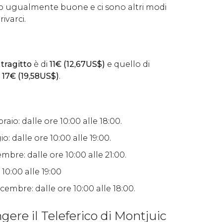
o ugualmente buone e ci sono altri modi
ivarci.
 tragitto
è di
11
€
(12,67
US$
)
e quello di
i
17
€
(19,58
US$
)
.
aio: dalle ore 10:00 alle 18:00.
 dalle ore 10:00 alle 19:00.
bre: dalle ore 10:00 alle 21:00.
 10:00 alle 19:00
embre: dalle ore 10:00 alle 18:00.
ere il Teleferico di Montjuic