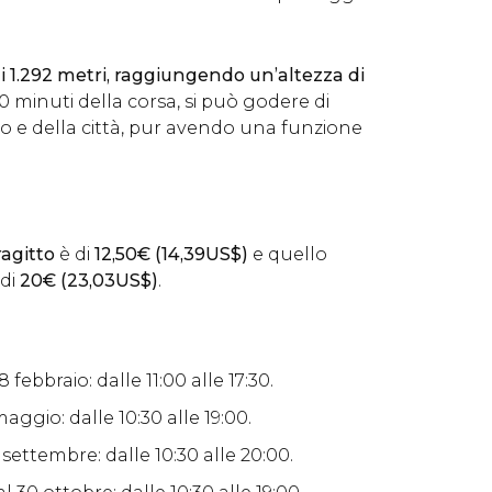
di 1.292 metri, raggiungendo un’altezza di
10 minuti della corsa, si può godere di
o e della città, pur avendo una funzione
ragitto
è di
12,50
€
(14,39
US$
)
e quello
di
20
€
(23,03
US$
)
.
 febbraio: dalle 11:00 alle 17:30.
aggio: dalle 10:30 alle 19:00.
 settembre: dalle 10:30 alle 20:00.