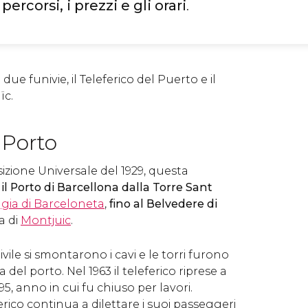
percorsi, i prezzi e gli orari
.
due funivie, il Teleferico del Puerto e il
ïc.
 Porto
sizione Universale del 1929, questa
 il Porto di Barcellona dalla Torre Sant
gia di Barceloneta
,
fino al Belvedere di
na di
Montjuic
.
ile si smontarono i cavi e le torri furono
sa del porto. Nel 1963 il teleferico riprese a
95, anno in cui fu chiuso per lavori.
erico continua a dilettare i suoi passeggeri