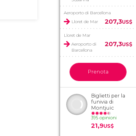
Aeroporto di Barcellona
207,3
Lloret de Mar
US$
Lloret de Mar
207,3
Aeroporto di
US$
Barcellona
Prenota
Biglietti per la
funivia di
Montjuïc
395 opinioni
21,9
US$