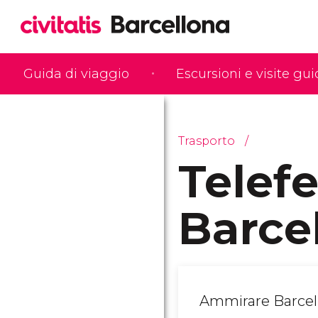
Guida di viaggio
Escursioni e visite gu
Trasporto
Telefe
Barce
Ammirare Barcello