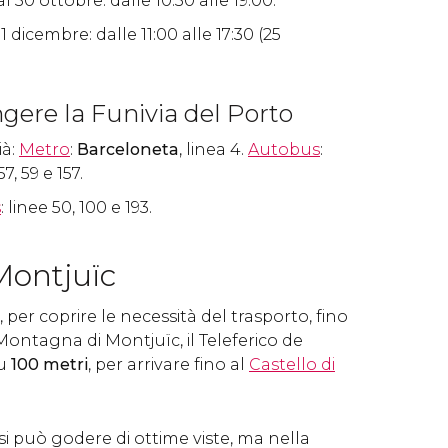
 30 ottobre: dalle 10:30 alle 19:00.
1 dicembre: dalle 11:00 alle 17:30 (25
ere la Funivia del Porto
ià:
Metro
:
Barceloneta
, linea 4.
Autobus
:
57, 59 e 157.
s
: linee 50, 100 e 193.
Montjuïc
per coprire le necessità del trasporto, fino
 Montagna di Montjuïc, il Teleferico de
su
100 metri
, per arrivare fino al
Castello di
si può godere di ottime viste, ma nella