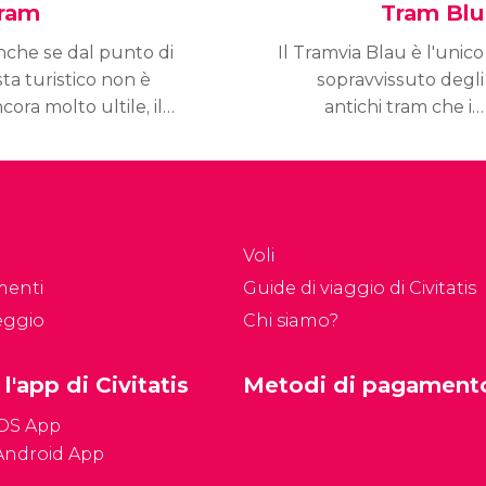
ram
Tram Blu
che se dal punto di
Il Tramvia Blau è l'unico
sta turistico non è
sopravvissuto degli
cora molto ultile, il
antichi tram che in
am è un piacevole
passato circolavano per
zzo di trasporto per
Barcellona. Fu
mirare la città mentre
inaugurato nel 1901 per
 viaggia.
collegare la stazione
ferroviaria dell'Avenida
Voli
Tibidabo con la
menti
Guide di viaggio di Civitatis
Funicolare del Tibidabo.
eggio
Chi siamo?
 l'app di Civitatis
Metodi di pagament
iOS App
Android App