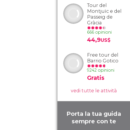
Tour del
Montjuïc e del
Passeig de
Gràcia
666 opinioni
44,9
US$
Free tour del
Barrio Gotico
9242 opinioni
Gratis
vedi tutte le attività
Porta la tua guida
sempre con te