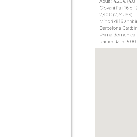
Adulti: 4,20
€
(4,81
Giovani fra i 16 e 
2,40
€
(2,74
US$
)
Minori di 16 anni: 
Barcelona Card: i
Prima domenica 
partire dalle 15:00