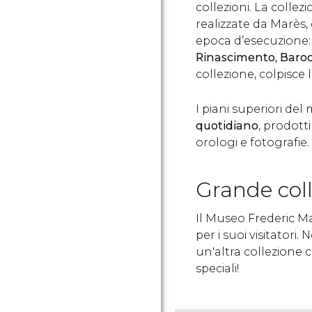
collezioni. La colle
realizzate da Marès, è
epoca d’esecuzione
Rinascimento, Baro
collezione, colpisce
I piani superiori d
quotidiano
, prodotti
orologi e fotografie.
Grande coll
Il Museo Frederic Ma
per i suoi visitatori. 
un'altra collezione c
speciali!