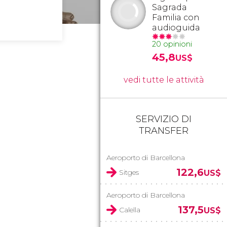
Sagrada
Familia con
audioguida
20 opinioni
45,8
US$
vedi tutte le attività
SERVIZIO DI
TRANSFER
Aeroporto di Barcellona
122,6
Sitges
US$
Aeroporto di Barcellona
137,5
Calella
US$