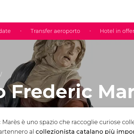
idate
Transfer aeroporto
Hotel in offe
 Frederic Ma
 Marès è uno spazio che raccoglie curiose colle
artennero al
collezionista catalano più impo