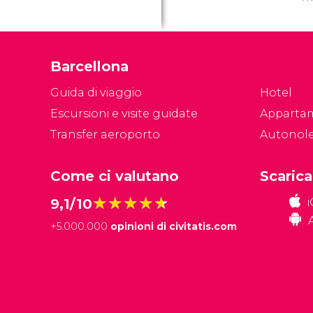
s
co
Ba
Barcellona
fo
fi
Guida di viaggio
Hotel
Escursioni e visite guidate
Apparta
Transfer aeroporto
Autonol
Come ci valutano
Scarica
★★★★★
★★★★★
9,1/10
+
5.000.000
opinioni di civitatis.com