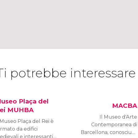
Ti potrebbe interessare
useo Plaça del
MACBA
ei MUHBA
Il Museo d'Arte
 Museo Plaça del Rei è
Contemporanea di
rmato da edifici
Barcellona, conosciuto
dievali e interessanti