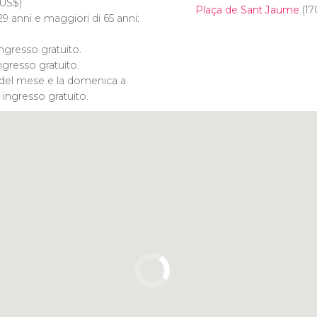
US$
)
Plaça de Sant Jaume
(17
i 29 anni e maggiori di 65 anni:
ingresso gratuito.
ngresso gratuito.
del mese e la domenica a
: ingresso gratuito.
Clicca per usare la mappa