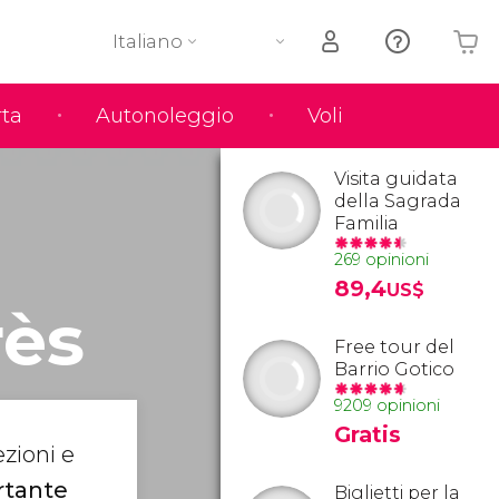
Italiano
rta
Autonoleggio
Voli
Il tuo carrello è vuoto
Visita guidata
della Sagrada
Familia
269 opinioni
89,4
US$
rès
Free tour del
Barrio Gotico
9209 opinioni
Gratis
zioni e
rtante
Biglietti per la