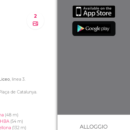
2
Liceo
, linea 3.
laça de Catalunya.
na
(48 m)
UHBA
(54 m)
ALLOGGIO
ellona
(132 m)