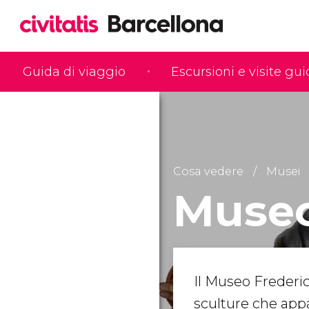
Guida di viaggio
Escursioni e visite gu
Cosa vedere
Musei
Museo
Il Museo Frederic
sculture
che app