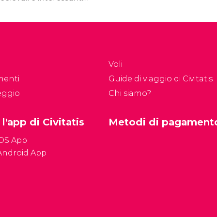
come MACBA, è
cavi che permettono di
dedicato all'esposizione
noscere la storia di
di opere della seconda
rcellona, dalla sua
metà del XX secolo.
ndazione nel I sec. a.C.
no al Medioevo.
Voli
menti
Guide di viaggio di Civitatis
eggio
Chi siamo?
 l'app di Civitatis
Metodi di pagament
iOS App
Android App
Condizioni genera