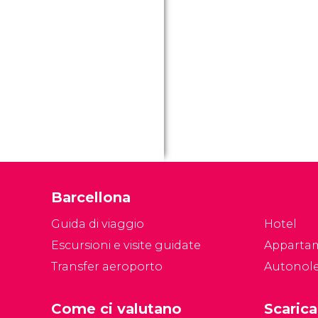
t
vi
co
vi
i
Barcellona
Guida di viaggio
Hotel
Escursioni e visite guidate
Apparta
Transfer aeroporto
Autonol
Come ci valutano
Scarica