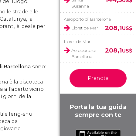
144,5
Santa
US$
e del luogo.
Susanna
no le strade e le
 Catalunya, la
Aeroporto di Barcellona
oranti, è ideale per
208,1
Lloret de Mar
US$
Lloret de Mar
208,1
Aeroporto di
US$
Barcellona
di Barcellona
sono:
Prenota
na è la discoteca
 all’aperto vicino
i giorni della
Porta la tua guida
ile feng-shui,
sempre con te
oteca da
 giovane.