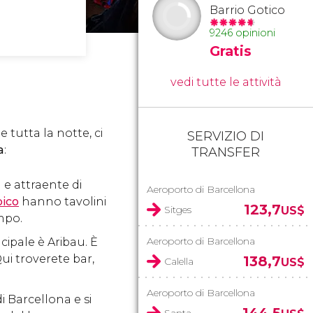
Barrio Gotico
9246 opinioni
Gratis
vedi tutte le attività
 tutta la notte, ci
SERVIZIO DI
a
:
TRANSFER
 e attraente di
Aeroporto di Barcellona
pico
hanno tavolini
123,7
Sitges
US$
mpo.
Aeroporto di Barcellona
ncipale è Aribau. È
Qui troverete bar,
138,7
Calella
US$
Aeroporto di Barcellona
i Barcellona e si