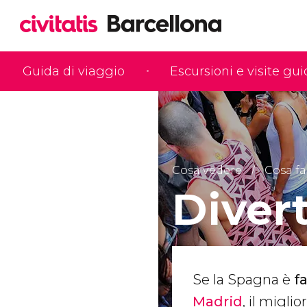
Guida di viaggio
Escursioni e visite gu
Cosa vedere
Cosa fa
Diver
Se la Spagna è
f
Madrid
, il migli