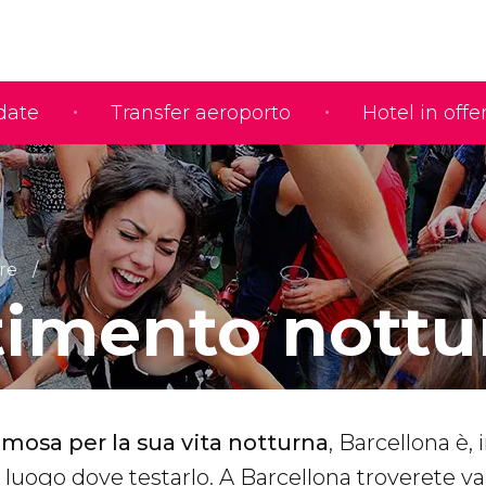
idate
Transfer aeroporto
Hotel in offe
re
timento nottu
amosa per la sua vita notturna
, Barcellona è,
or luogo dove testarlo. A Barcellona troverete v