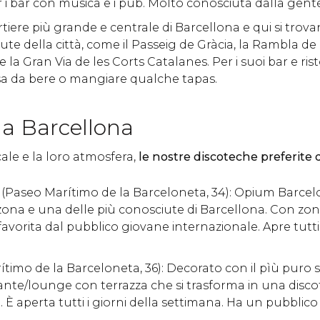
r i bar con musica e i pub. Molto conosciuta dalla gent
artiere più grande e centrale di Barcellona e qui si trova
ute della città, come il Passeig de Gràcia, la Rambla de
 la Gran Via de les Corts Catalanes. Per i suoi bar e rist
a da bere o mangiare qualche tapas.
 a Barcellona
icale e la loro atmosfera,
le nostre discoteche preferite 
(Paseo Marítimo de la Barceloneta, 34): Opium Barcelo
zona e una delle più conosciute di Barcellona. Con zona
 favorita dal pubblico giovane internazionale. Apre tutti 
timo de la Barceloneta, 36): Decorato con il pìù puro st
ante/lounge con terrazza che si trasforma in una disc
 È aperta tutti i giorni della settimana. Ha un pubblico