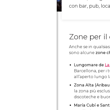
con bar, pub, loc
Zone per il
Anche se in qualsiasi
sono alcune
zone c
Lungomare de
La
Barcellona, per i t
all’aperto lungo 
Zona Alta (Aribau
la zona più esclus
discoteche e buo
María Cubí e Sant