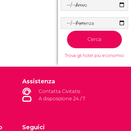
Arrivo
Partenza
Cerca
Trova gli hotel più economici
Assistenza
Contatta Civitatis
A disposizione 24 / 7
o
Seguici