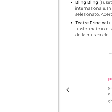
Bling Bling
(Tuset
internazionale. In
selezionato. Aper
Teatre Principal
(L
trasformato in dis
della musica elett
P
Si
Sa
ch
Po