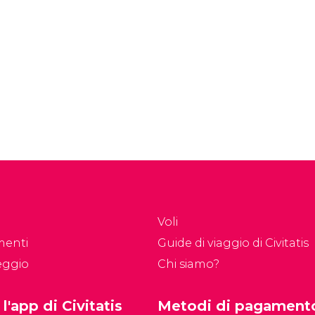
ematico più famoso e
crociere del
sitato della Spagna,
Mediterraneo
n circa 4 milioni di
occidentale e una delle
sitatori all'anno. Fu
destinazioni europee più
naugurato nel 1995.
importanti del settore.
Voli
menti
Guide di viaggio di Civitatis
eggio
Chi siamo?
 l'app di Civitatis
Metodi di pagament