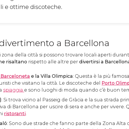
ali e ottime discoteche.
 divertimento a Barcellona
 zona della città si possono trovare locali aperti durante
he risaltano
rispetto alle altre per
divertirsi a Barcellon
 Barceloneta
e la Villa Olimpica
: Questa è la più famosa
uristi che visitano la città. Le discoteche del
Porto Olim
la
spiaggia
e sono luoghi di moda quando c’è buon te
)
: Si trova vicino al Passeig de Gràcia e la sua strada pri
iva di Barcellona per uscire di sera e anche per vivere. 
ni
ristoranti
.
aló
: Sono due strade che fanno parte della Zona Alta d