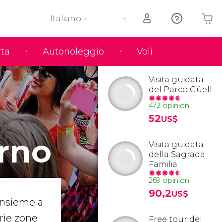
Italiano
rta
Autonoleggio
Voli
Il tuo carrello è vuoto
Visita guidata
del Parco Güell
472 opinioni
52
US$
rno
Visita guidata
della Sagrada
Familia
269 opinioni
90,2
US$
 insieme a
arie zone
Free tour del