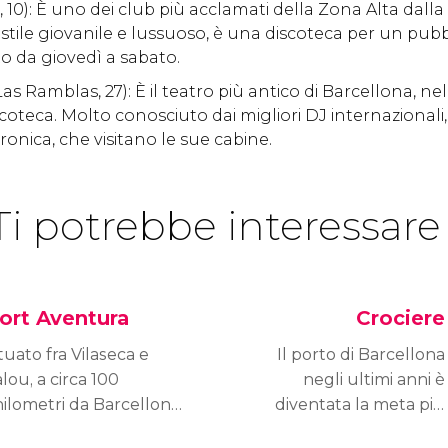
, 10): È uno dei club più acclamati della Zona Alta dalla
 stile giovanile e lussuoso, è una discoteca per un pub
to da giovedì a sabato.
as Ramblas, 27): È il teatro più antico di Barcellona, nel
coteca. Molto conosciuto dai migliori DJ internazionali,
ronica, che visitano le sue cabine.
Ti potrebbe interessare
ort Aventura
Crociere
tuato fra Vilaseca e
Il porto di Barcellona
lou, a circa 100
negli ultimi anni è
ilometri da Barcellona,
diventata la meta più
rt Aventura è il parco
gettonata per le