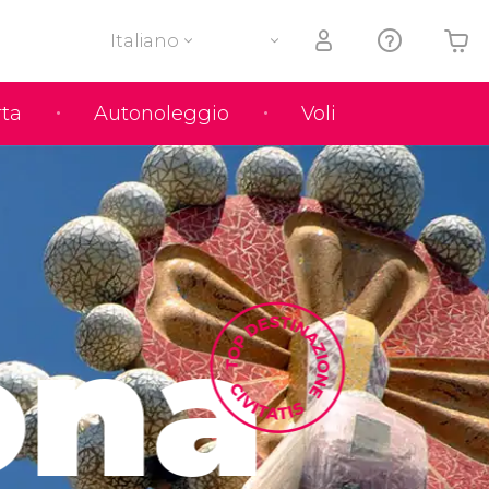
Italiano
rta
Autonoleggio
Voli
Il tuo carrello è vuoto
ona