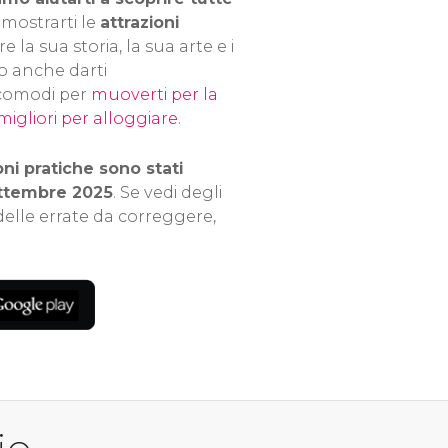
, mostrarti le
attrazioni
e la sua storia, la sua arte e i
 anche darti
 comodi per
muoverti per la
igliori per alloggiare
.
oni pratiche sono stati
settembre 2025
. Se vedi degli
 delle errate da correggere,