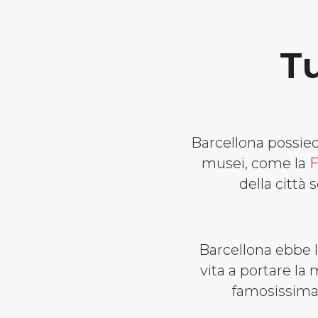
T
Barcellona possie
musei, come la
F
della città
Barcellona ebbe la
vita a portare la
famosissim