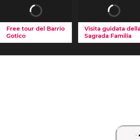
Free tour del Barrio
Visita guidata dell
Gotico
Sagrada Familia
Addentratevi nel cuore del
In questa
visita guidata
capoluogo catalano grazie
alla Sagrada
a questo
free tour del
Familia
esplorerete il
Barrio Gotico
. Un tuffo
capolavoro di Gaudí
e il
nella storia della seconda
monumento più
città più grande della
emblematico di
Spagna!
Barcellona, saltando la fila
in biglietteria!