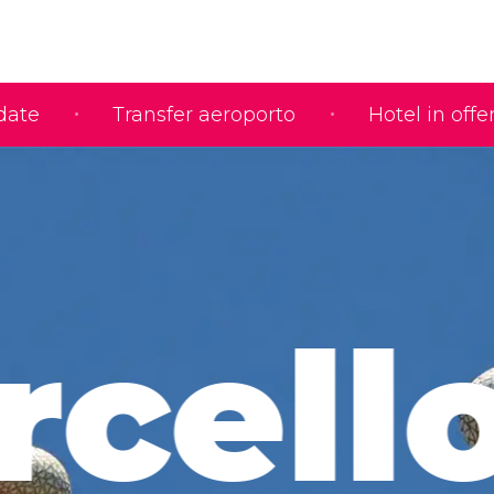
idate
Transfer aeroporto
Hotel in offe
rcell