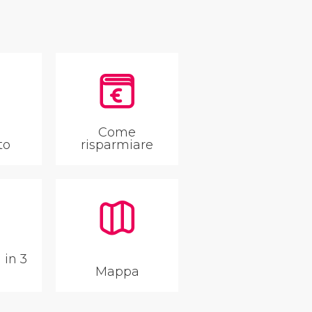
Come
to
risparmiare
 in 3
Mappa