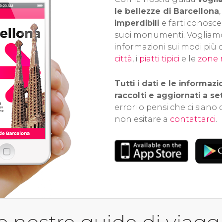
le bellezze di Barcellona
imperdibili
e farti conoscer
suoi monumenti. Vogliamo
informazioni sui modi più
città
, i
piatti tipici
e le
zone m
Tutti i dati e le informazi
raccolti e aggiornati a 
errori o pensi che ci siano
non esitare a
contattarci
.