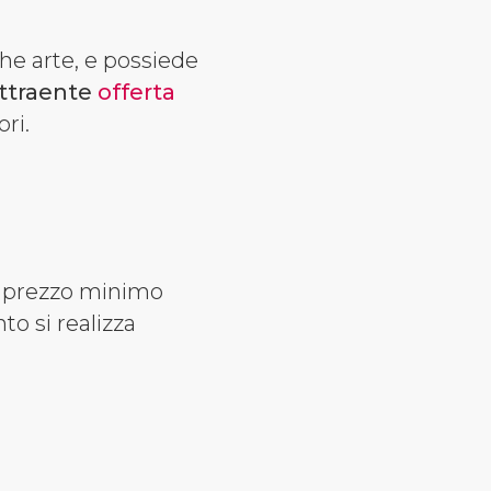
he arte, e possiede
attraente
offerta
ori.
un prezzo minimo
to si realizza