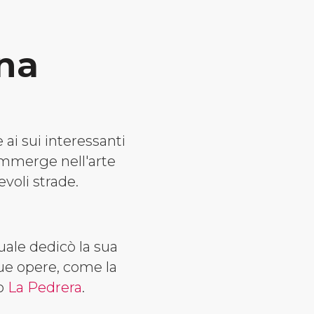
na
 ai sui
interessanti
 immerge nell'arte
voli strade.
 quale dedicò la sua
sue opere, come la
o
La Pedrera
.