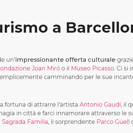
urismo a Barcello
de un’
impressionante offerta culturale
grazie
ondazione Joan Miró
o il
Museo Picasso
. Ci si
 semplicemente camminando per le sue incante
 fortuna di attrarre l'artista
Antonio Gaudí
, il
 magia in città e farci innamorare attraverso le 
a
Sagrada Familia
, il sorprendente
Parco Güell