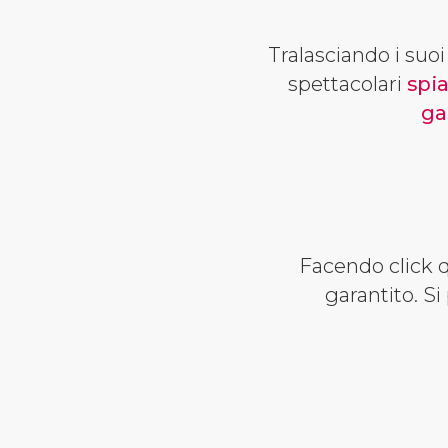
Tralasciando i suo
spettacolari
spi
ga
Facendo click q
garantito. Si