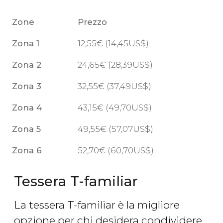
Zone
Prezzo
Zona 1
12,55
€
(14,45
US$
)
Zona 2
24,65
€
(28,39
US$
)
Zona 3
32,55
€
(37,49
US$
)
Zona 4
43,15
€
(49,70
US$
)
Zona 5
49,55
€
(57,07
US$
)
Zona 6
52,70
€
(60,70
US$
)
Tessera T-familiar
La tessera T-familiar è la migliore
opzione per chi desidera condividere