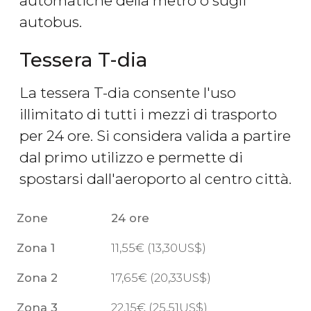
automatiche della metro o sugli
autobus.
Tessera T-dia
La tessera T-dia consente l'uso
illimitato di tutti i mezzi di trasporto
per 24 ore. Si considera valida a partire
dal primo utilizzo e permette di
spostarsi dall'aeroporto al centro città.
Zone
24 ore
Zona 1
11,55
€
(13,30
US$
)
Zona 2
17,65
€
(20,33
US$
)
Zona 3
22,15
€
(25,51
US$
)