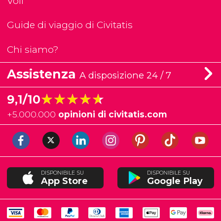
Voli
Guide di viaggio di Civitatis
Chi siamo?
Assistenza
A disposizione 24 / 7
★★★★★
★★★★★
9,1/10
+
5.000.000
opinioni di civitatis.com
DISPONIBILE SU
DISPONIBILE SU
App Store
Google Play