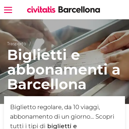
Trasporto
Biglietti e
abbonamenti a
Barcellona
Biglietto regolare, da 10 viaggi,
abbonamento di un giorno... Scopri
tutti i tipi di
biglietti e