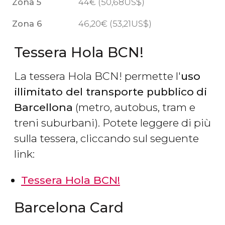
Zona 5
44
€
(50,68
US$
)
Zona 6
46,20
€
(53,21
US$
)
Tessera Hola BCN!
La tessera Hola BCN! permette l'
uso
illimitato del transporte pubblico
di
Barcellona
(metro, autobus, tram e
treni suburbani). Potete leggere di più
sulla tessera, cliccando sul seguente
link:
Tessera Hola BCN!
Barcelona Card