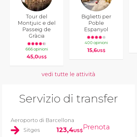
Tour del
Biglietti per
Montjuïc e del
Poble
Passeig de
Espanyol
Gràcia
400 opinioni
666 opinioni
15,6
US$
45,0
US$
vedi tutte le attività
Servizio di transfer
Aeroporto di Barcellona
Prenota
123,4
Sitges
US$