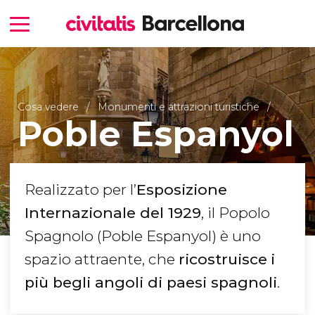
Cosa vedere
Monumenti e attrazioni turistiche
Poble Espanyol
Realizzato per l’
Esposizione
Internazionale del 1929
, il Popolo
Spagnolo (Poble Espanyol) è uno
spazio attraente, che
ricostruisce
i
più begli angoli di paesi spagnoli
.