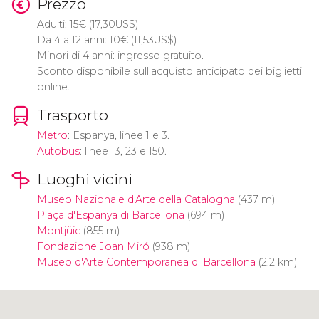
Prezzo
Adulti: 15
€
(17,30
US$
)
Da 4 a 12 anni: 10
€
(11,53
US$
)
Minori di 4 anni: ingresso gratuito.
Sconto disponibile sull'acquisto anticipato dei biglietti
online.
Trasporto
Metro
: Espanya, linee 1 e 3.
Autobus
: linee 13, 23 e 150.
Luoghi vicini
Museo Nazionale d'Arte della Catalogna
(437 m)
Plaça d'Espanya di Barcellona
(694 m)
Montjüic
(855 m)
Fondazione Joan Miró
(938 m)
Museo d'Arte Contemporanea di Barcellona
(2.2 km)
Clicca per usare la mappa