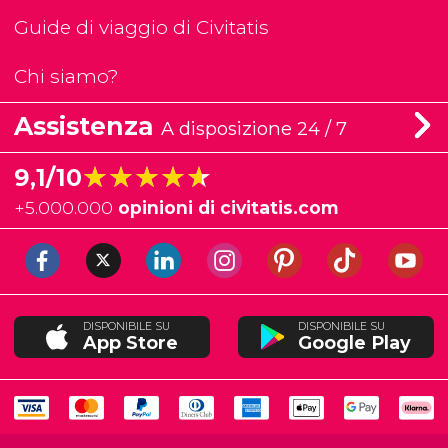
Guide di viaggio di Civitatis
Chi siamo?
Assistenza
A disposizione 24 / 7
★★★★★
★★★★★
9,1/10
+
5.000.000
opinioni di civitatis.com
DISPONIBILE SU
DISPONIBILE SU
App Store
Google Play