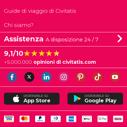
Guide di viaggio di Civitatis
Chi siamo?
Assistenza
A disposizione 24 / 7
★★★★★
★★★★★
9,1/10
+
5.000.000
opinioni di civitatis.com
DISPONIBILE SU
DISPONIBILE SU
App Store
Google Play