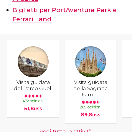
Biglietti per PortAventura Park e
Ferrari Land
Visita guidata
Visita guidata
del Parco Güell
della Sagrada
Familia
472 opinioni
269 opinioni
51,8
US$
89,8
US$
vedi tutte le attività